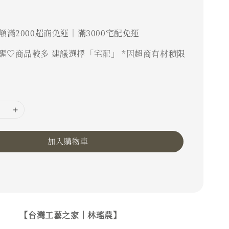
額滿2000超商免運｜滿3000宅配免運
醒♡商品較多 建議選擇「宅配」 *因超商有材積限
加入購物車
【台灣工藝之家｜林瑤農】