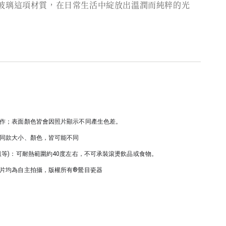
玻璃這項材質，在日常生活中綻放出溫潤而純粹的光
作；表面顏色皆會因照片顯示不同產生色差。
同款大小、顏色，皆可能不同
皿等)：可耐熱範圍約40度左右，不可承裝滾燙飲品或食物。
片均為自主拍攝，版權所有®鶯目瓷器