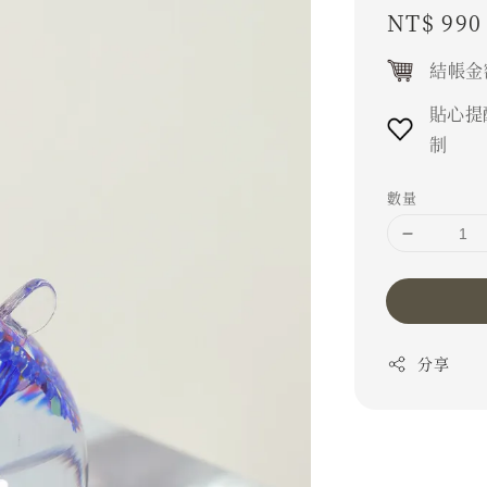
Regular
NT$ 990
price
結帳金
貼心提
制
數量
分享