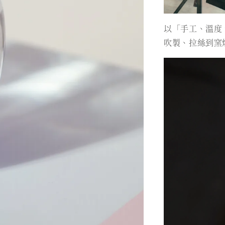
以「手工、溫度
吹製、拉絲到窯