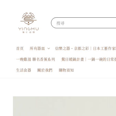
搜尋
首頁
所有器皿
信樂之器・京都之彩｜日本工藝作家
一晚雞湯 聯名香薰系列
鶯目暖鍋計畫｜一鍋一碗的日常
生活食器
關於我們
購物須知