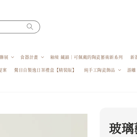
聯展
食器計畫
釉境 藏韻｜可佩戴的陶瓷藝術新系列
新
提案
鶯目自製逸日茶禮盒【精裝版】
純手工陶瓷飾品
游離
玻璃