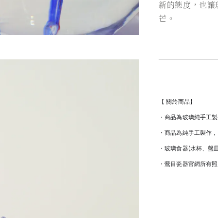
新的態度，也讓
芒。
【 關於商品】
・商品為玻璃純手工製
・商品為純手工製作，
・玻璃食器(水杯、盤
・鶯目瓷器官網所有照