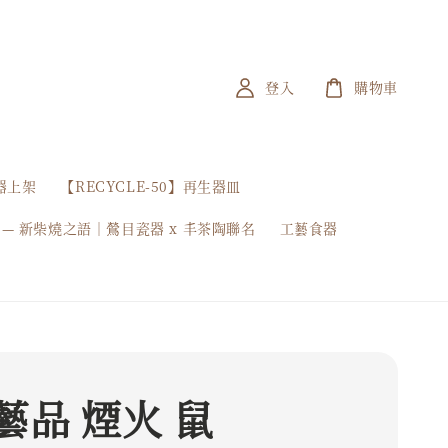
登入
購物車
器上架
【RECYCLE-50】再生器皿
 — 新柴燒之語｜鶯目瓷器 x 丰茶陶聯名
工藝食器
藝品 煙火 鼠