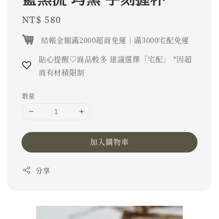
Regular
NT$ 580
price
結帳金額滿2000超商免運｜滿3000宅配免運
貼心提醒♡商品較多 建議選擇「宅配」 *因超
商有材積限制
數量
加入購物車
分享