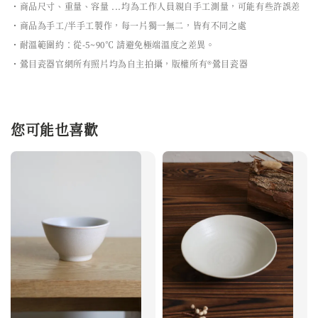
・商品尺寸、重量、容量 ...均為工作人員親自手工測量，可能有些許誤差
・商品為手工/半手工製作，每一片獨一無二，皆有不同之處
・耐溫範圍約：從-5~90℃ 請避免極端溫度之差異。
・鶯目瓷器官網所有照片均為自主拍攝，版權所有®鶯目瓷器
您可能也喜歡