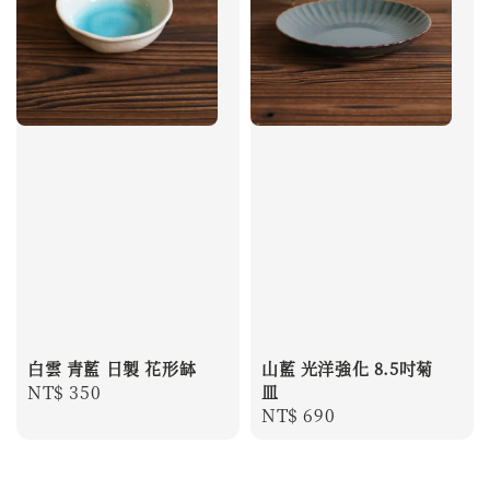
白雲 青藍 日製 花形缽
山藍 光洋強化 8.5吋菊
Regular
NT$ 350
皿
Regular
NT$ 690
price
price