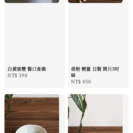
白黃窯變 賢口食碗
胡粉 輕量 日製 開片5吋
Regular
NT$ 390
缽
Regular
NT$ 450
price
price