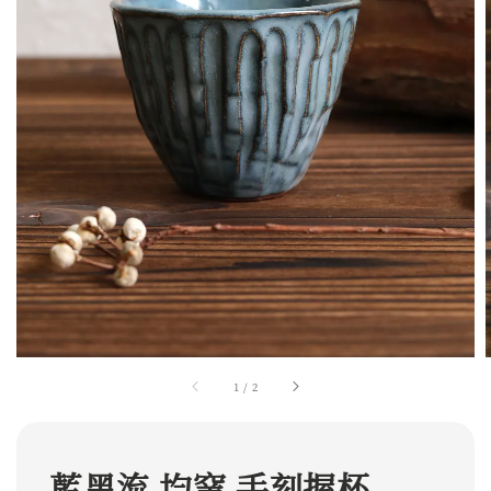
1
/
2
藍黑流 均窯 手刻握杯