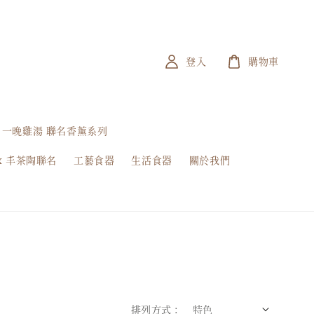
登入
購物車
一晚雞湯 聯名香薰系列
x 丰茶陶聯名
工藝食器
生活食器
關於我們
排列方式 :