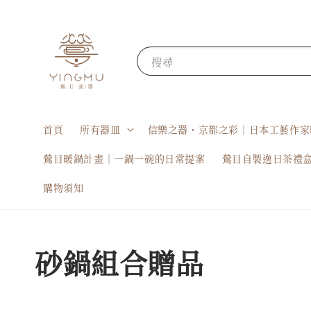
搜尋
首頁
所有器皿
信樂之器・京都之彩｜日本工藝作家
鶯目暖鍋計畫｜一鍋一碗的日常提案
鶯目自製逸日茶禮
購物須知
砂鍋組合贈品