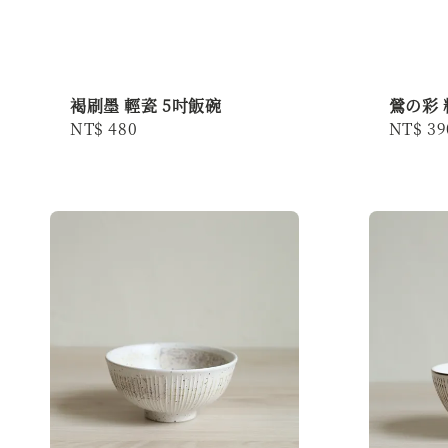
褐刷墨 輕瓷 5吋飯碗
鶯の彩 
Regular
NT$ 480
Regula
NT$ 39
price
price