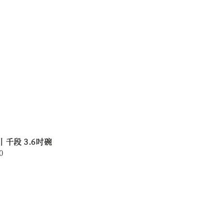
 千段 3.6吋碗
r
0