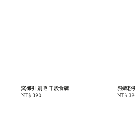
窯御引 刷毛 千段食碗
泥錆粉引
Regular
NT$ 390
Regula
NT$ 39
price
price