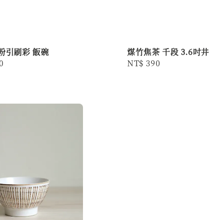
粉引刷彩 飯碗
煤竹焦茶 千段 3.6吋井
r
0
Regular
NT$ 390
price