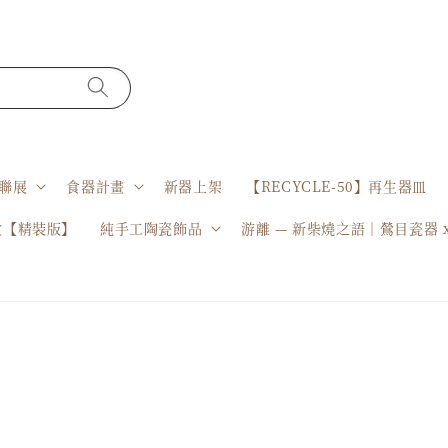
聯展
食器計畫
新器上架
【RECYCLE-50】再生器皿
盒【精裝版】
純手工陶瓷飾品
游離 — 新柴燒之語｜鶯目瓷器 