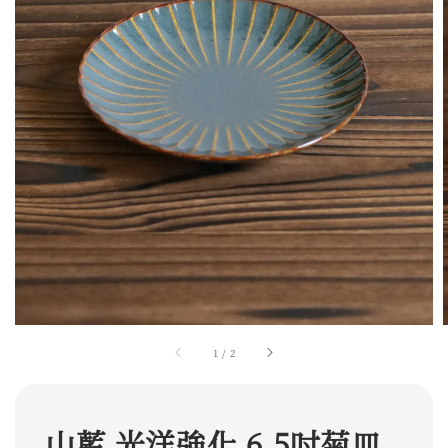
1
/
2
山藍 光洋強化 6.5吋菊皿