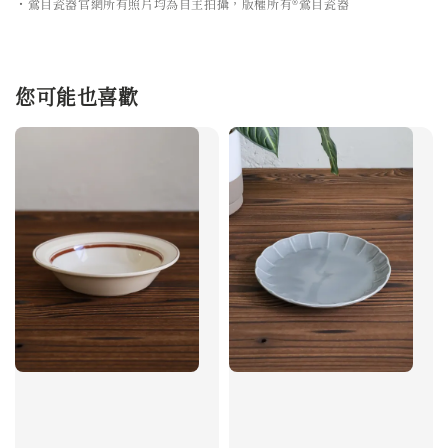
・鶯目瓷器官網所有照片均為自主拍攝，版權所有®鶯目瓷器
您可能也喜歡