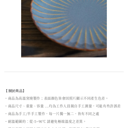
【 關於商品】
・商品為高溫窯燒製作；表面顏色皆會因照片顯示不同產生色差。
・商品尺寸、重量、容量 ...均為工作人員親自手工測量，可能有些許誤差
・商品為手工/半手工製作，每一片獨一無二，皆有不同之處
・耐溫範圍約：從-5~90℃ 請避免極端溫度之差異。