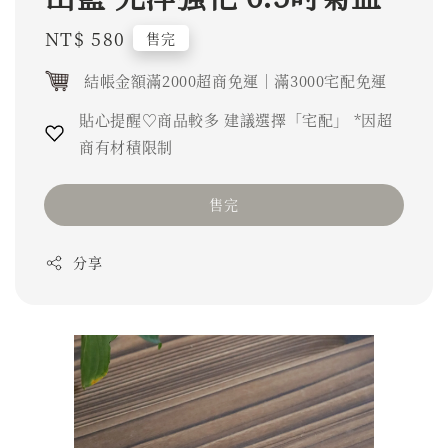
Regular
NT$ 580
售完
price
結帳金額滿2000超商免運｜滿3000宅配免運
貼心提醒♡商品較多 建議選擇「宅配」 *因超
商有材積限制
售完
分享