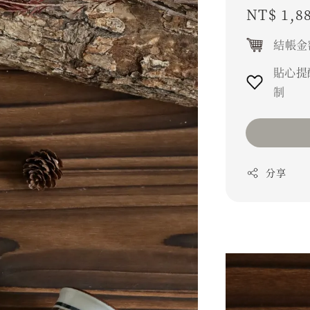
Regular
NT$ 1,8
price
結帳金
貼心提
制
分享