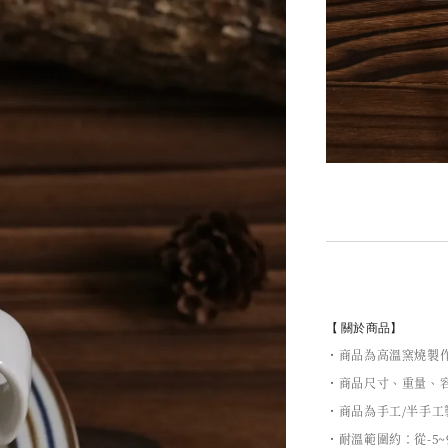
【 關於商品】
・商品為高溫窯燒製
・商品尺寸、重量、容
・商品為手工/半手
・耐溫範圍約：從-5~