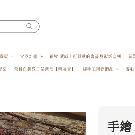
聯展
食器計畫
釉境 藏韻｜可佩戴的陶瓷藝術新系列
新
提案
鶯目自製逸日茶禮盒【精裝版】
純手工陶瓷飾品
游離
手繪