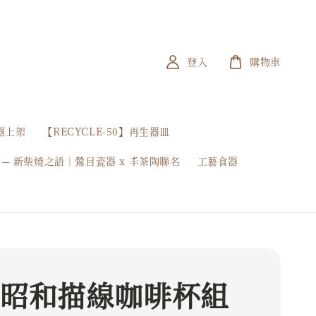
登入
購物車
器上架
【RECYCLE-50】再生器皿
 — 新柴燒之語｜鶯目瓷器 x 丰茶陶聯名
工藝食器
 昭和描線咖啡杯組