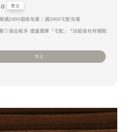
80
售完
額滿2000超商免運｜滿3000宅配免運
醒♡商品較多 建議選擇「宅配」 *因超商有材積限
售完