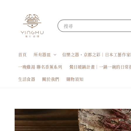
搜尋
首頁
所有器皿
信樂之器・京都之彩｜日本工藝作家
一晚雞湯 聯名香薰系列
鶯目暖鍋計畫｜一鍋一碗的日常
生活食器
關於我們
購物須知