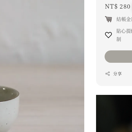
Regular
NT$ 280
price
結帳金
貼心提
制
分享