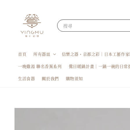
搜尋
首頁
所有器皿
信樂之器・京都之彩｜日本工藝作家
一晚雞湯 聯名香薰系列
鶯目暖鍋計畫｜一鍋一碗的日常
生活食器
關於我們
購物須知