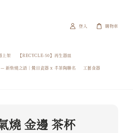
登入
購物車
器上架
【RECYCLE-50】再生器皿
 — 新柴燒之語｜鶯目瓷器 x 丰茶陶聯名
工藝食器
氣燒 金邊 茶杯