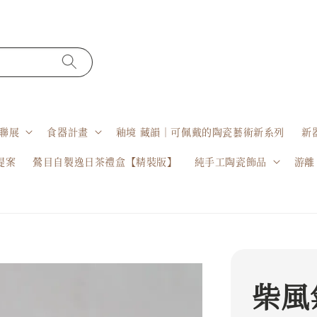
聯展
食器計畫
釉境 藏韻｜可佩戴的陶瓷藝術新系列
新
提案
鶯目自製逸日茶禮盒【精裝版】
純手工陶瓷飾品
游離
柴風