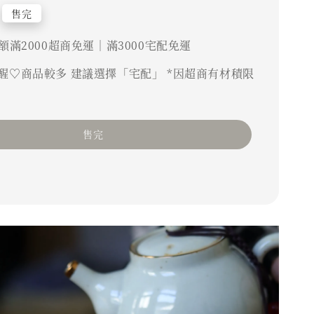
售完
額滿2000超商免運｜滿3000宅配免運
醒♡商品較多 建議選擇「宅配」 *因超商有材積限
售完