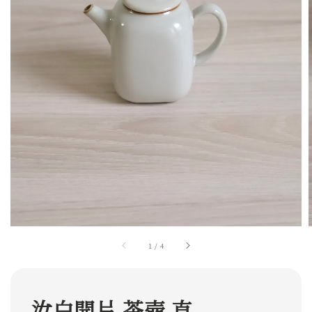
1
/
4
汝白開片 茶壺 直