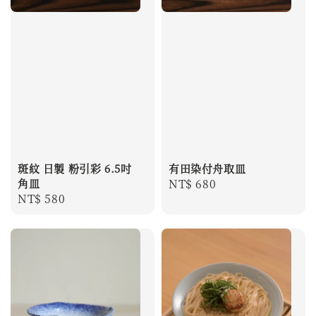
斑紋 日製 粉引彩 6.5吋
有田染付舟取皿
角皿
Regular
NT$ 680
Regular
NT$ 580
price
price