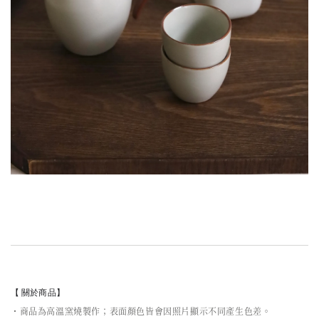
【 關於商品】
・商品為高溫窯燒製作；表面顏色皆會因照片顯示不同產生色差。