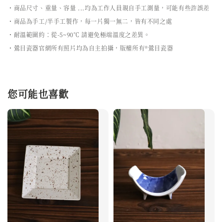
・商品尺寸、重量、容量 ...均為工作人員親自手工測量，可能有些許誤差
・商品為手工/半手工製作，每一片獨一無二，皆有不同之處
・耐溫範圍約：從-5~90℃ 請避免極端溫度之差異。
・鶯目瓷器官網所有照片均為自主拍攝，版權所有®鶯目瓷器
您可能也喜歡