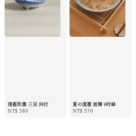
淺藍吹墨 三足 向付
夏の淺蔥 波舞 6吋缽
Regular
NT$ 580
Regular
NT$ 570
price
price