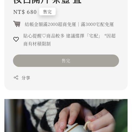
Regular
NT$ 680
售完
price
結帳金額滿2000超商免運｜滿3000宅配免運
貼心提醒♡商品較多 建議選擇「宅配」 *因超
商有材積限制
售完
分享