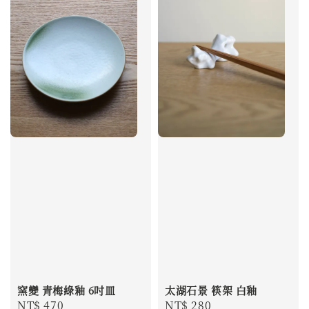
窯變 青梅綠釉 6吋皿
太湖石景 筷架 白釉
Regular
NT$ 470
Regular
NT$ 280