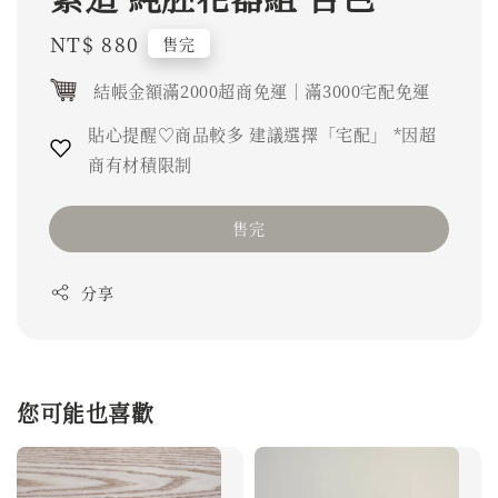
Regular
NT$ 880
售完
price
結帳金額滿2000超商免運｜滿3000宅配免運
貼心提醒♡商品較多 建議選擇「宅配」 *因超
商有材積限制
售完
分享
您可能也喜歡