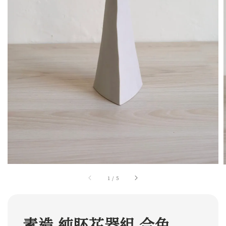
1
/
5
素造 純胚花器組 合色