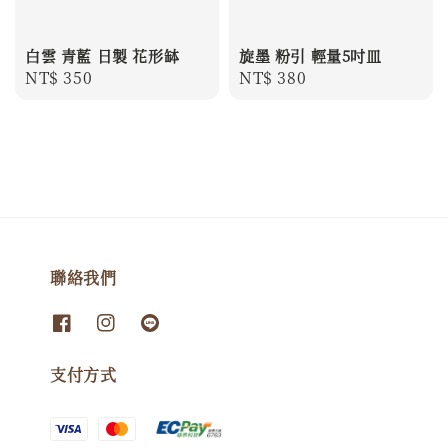
白雲 青藍 日製 花形缽
旋墨 粉引 輕量5吋皿
Regular
NT$ 350
Regular
NT$ 380
price
price
聯絡我們
支付方式