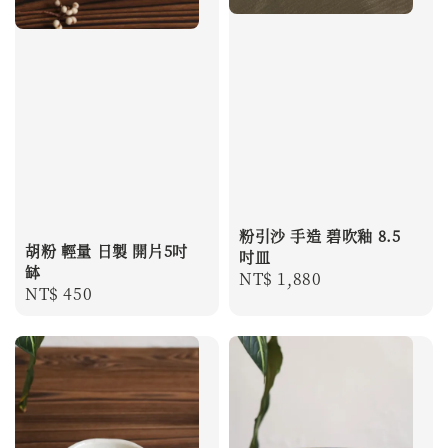
粉引沙 手造 碧吹釉 8.5
胡粉 輕量 日製 開片5吋
吋皿
缽
Regular
NT$ 1,880
Regular
NT$ 450
price
price