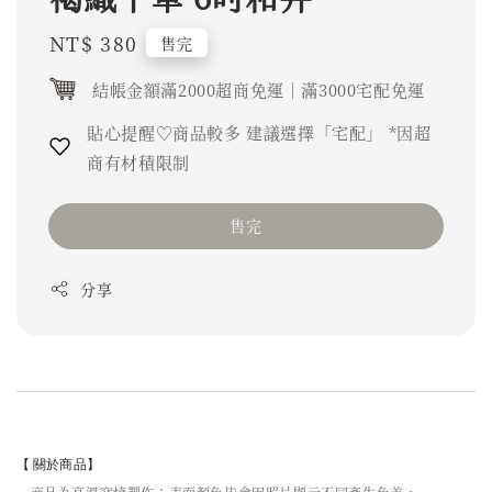
Regular
NT$ 380
售完
price
結帳金額滿2000超商免運｜滿3000宅配免運
貼心提醒♡商品較多 建議選擇「宅配」 *因超
商有材積限制
售完
分享
【 關於商品】