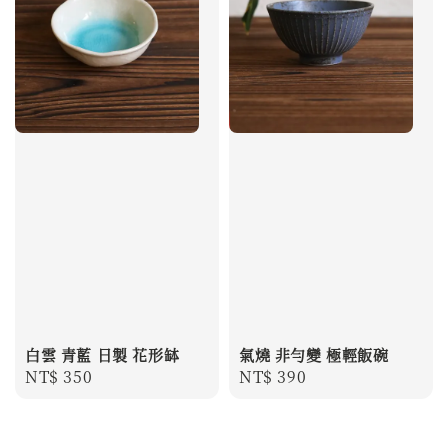
白雲 青藍 日製 花形缽
氣燒 非勻變 極輕飯碗
Regular
NT$ 350
Regular
NT$ 390
price
price