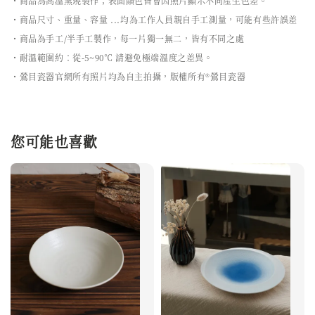
・商品為高溫窯燒製作；表面顏色皆會因照片顯示不同產生色差。
・商品尺寸、重量、容量 ...均為工作人員親自手工測量，可能有些許誤差
・商品為手工/半手工製作，每一片獨一無二，皆有不同之處
・耐溫範圍約：從-5~90℃ 請避免極端溫度之差異。
・鶯目瓷器官網所有照片均為自主拍攝，版權所有®鶯目瓷器
您可能也喜歡