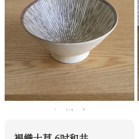
1
/
6
褐織十草 6吋和井