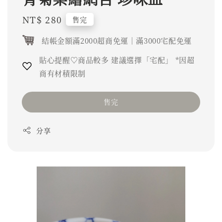
Regular
NT$ 280
售完
price
結帳金額滿2000超商免運｜滿3000宅配免運
貼心提醒♡商品較多 建議選擇「宅配」 *因超
商有材積限制
售完
分享