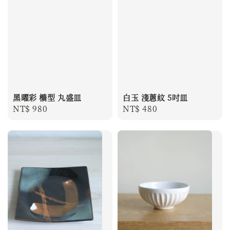
黑曜彩 橢型 丸盛皿
白玉 淺蔥紋 5吋皿
Regular
NT$ 980
Regular
NT$ 480
price
price