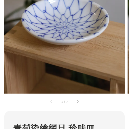
1
/
7
青菊染繪網目 珍味皿