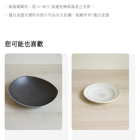
・耐溫範圍約：從-5~90℃ 請避免極端溫度之差異。
・鶯目瓷器官網所有照片均為自主拍攝，版權所有®鶯目瓷器
您可能也喜歡