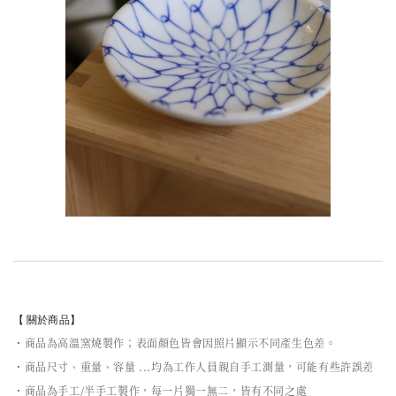
【 關於商品】
・商品為高溫窯燒製作；表面顏色皆會因照片顯示不同產生色差。
・商品尺寸、重量、容量 ...均為工作人員親自手工測量，可能有些許誤差
・商品為手工/半手工製作，每一片獨一無二，皆有不同之處