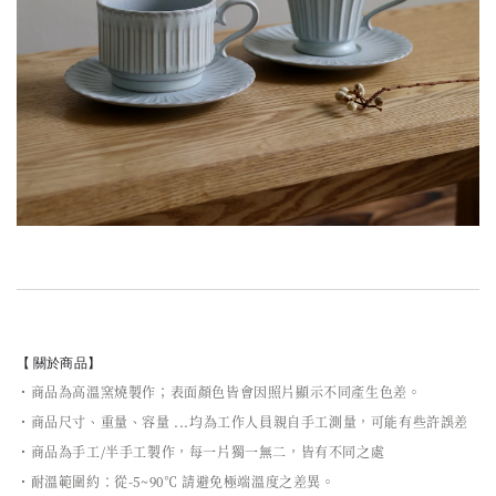
【 關於商品】
・商品為高溫窯燒製作；表面顏色皆會因照片顯示不同產生色差。
・商品尺寸、重量、容量 ...均為工作人員親自手工測量，可能有些許誤差
・商品為手工/半手工製作，每一片獨一無二，皆有不同之處
・耐溫範圍約：從-5~90℃ 請避免極端溫度之差異。