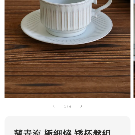
1
/
6
薄青流 極細燒 矮杯盤組