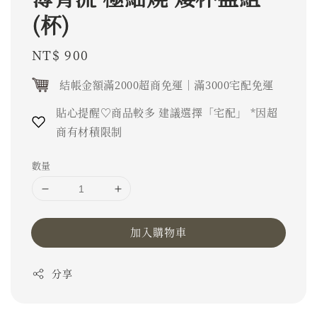
(杯)
Regular
NT$ 900
price
結帳金額滿2000超商免運｜滿3000宅配免運
貼心提醒♡商品較多 建議選擇「宅配」 *因超
商有材積限制
數量
加入購物車
分享