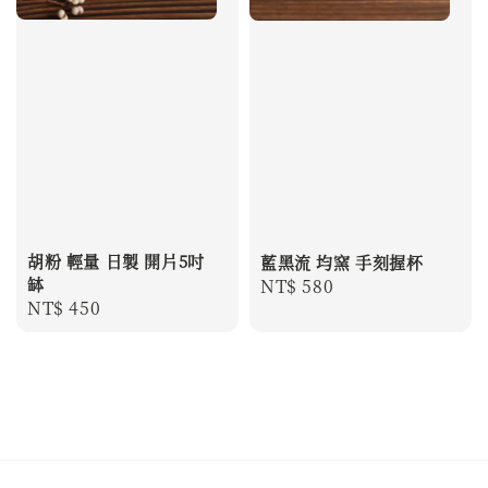
胡粉 輕量 日製 開片5吋
藍黑流 均窯 手刻握杯
缽
Regular
NT$ 580
Regular
NT$ 450
price
price