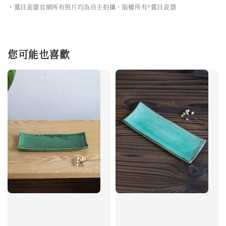
・鶯目瓷器官網所有照片均為自主拍攝，版權所有®鶯目瓷器
您可能也喜歡