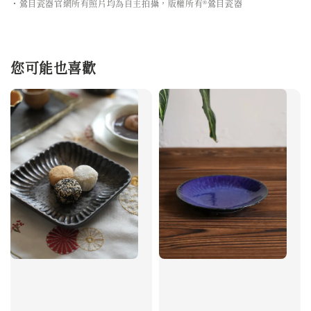
・鶯目瓷器官網所有照片均為自主拍攝，版權所有®鶯目瓷器
您可能也喜歡