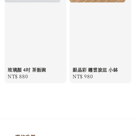
琉璃顏 4吋 茶飯碗
銀晶彩 纏雲旋皿 小缽
Regular
NT$ 880
Regular
NT$ 980
price
price