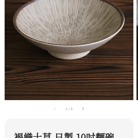
1
/
8
褐織十草 日製 10吋麵碗