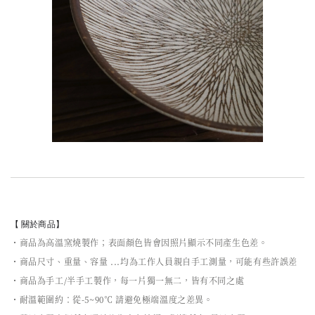
【 關於商品】
・商品為高溫窯燒製作；表面顏色皆會因照片顯示不同產生色差。
・商品尺寸、重量、容量 ...均為工作人員親自手工測量，可能有些許誤差
・商品為手工/半手工製作，每一片獨一無二，皆有不同之處
・耐溫範圍約：從-5~90℃ 請避免極端溫度之差異。