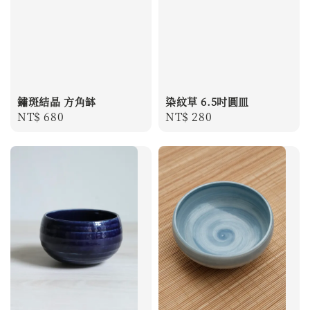
鏽斑結晶 方角缽
染紋草 6.5吋圓皿
Regular
NT$ 680
Regular
NT$ 280
price
price