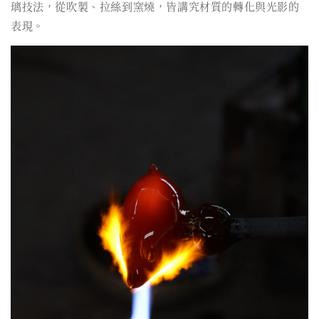
璃技法，從吹製、拉絲到窯燒，皆講究材質的轉化與光影的
表現。