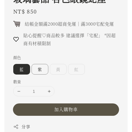
Regular
NT$ 850
price
結帳金額滿2000超商免運｜滿3000宅配免運
貼心提醒♡商品較多 建議選擇「宅配」 *因超
商有材積限制
顏色
藍
紫
黃
紅
數量
加入購物車
分享