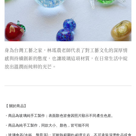
身為台灣工藝之家，林瑤農老師代表了對工藝文化的深厚情
感與持續創新的態度，也讓玻璃這項材質，在日常生活中綻
放出溫潤而純粹的光芒。
【 關於商品】
・商品為玻璃純手工製作；表面顏色皆會因照片顯示不同產生色差。
・商品為純手工製作，同款大小、顏色，皆可能不同
・玻璃食器(水杯、盤皿等)：可耐熱範圍約40度左右，不可承裝滾燙飲品或食