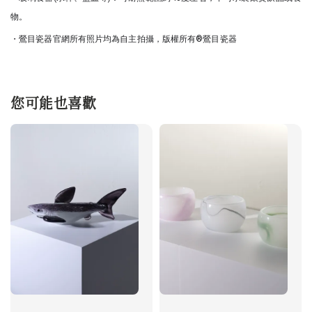
物。
・鶯目瓷器官網所有照片均為自主拍攝，版權所有®鶯目瓷器
您可能也喜歡