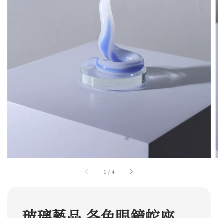
1
/
4
玻璃藝品 各色眼鏡蛇座