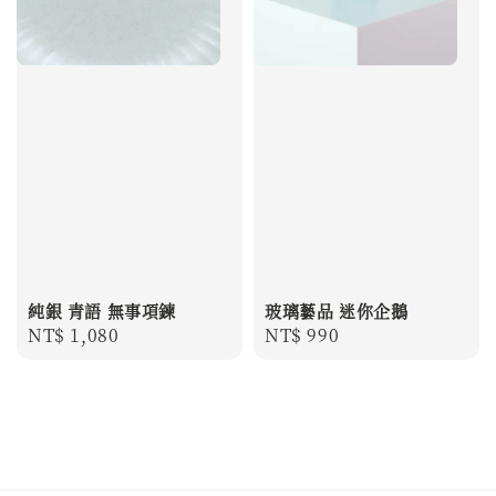
純銀 青語 無事項鍊
玻璃藝品 迷你企鵝
Regular
NT$ 1,080
Regular
NT$ 990
price
price