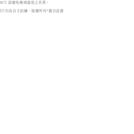
90℃ 請避免極端溫度之差異。
照片均為自主拍攝，版權所有®鶯目瓷器