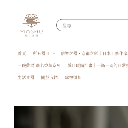
搜尋
首頁
所有器皿
信樂之器・京都之彩｜日本工藝作家
一晚雞湯 聯名香薰系列
鶯目暖鍋計畫｜一鍋一碗的日常
生活食器
關於我們
購物須知