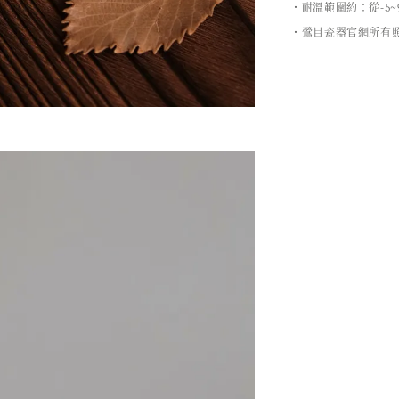
・耐溫範圍約：從-5~
・鶯目瓷器官網所有