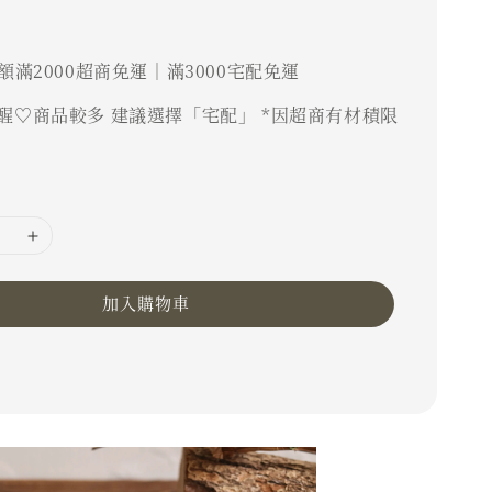
額滿2000超商免運｜滿3000宅配免運
醒♡商品較多 建議選擇「宅配」 *因超商有材積限
加入購物車