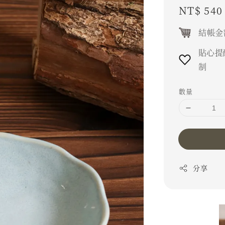
Regular
NT$ 540
price
結帳金
貼心提
制
數量
分享