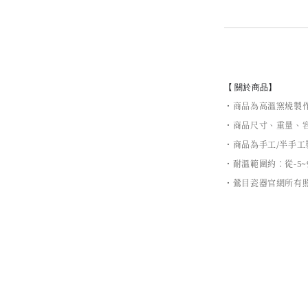
【 關於商品】
・商品為高溫窯燒製
・商品尺寸、重量、容
・商品為手工/半手
・耐溫範圍約：從-5~
・鶯目瓷器官網所有