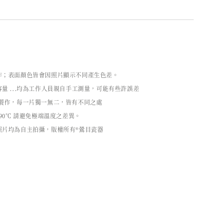
作；表面顏色皆會因照片顯示不同產生色差。
量 ...均為工作人員親自手工測量，可能有些許誤差
工製作，每一片獨一無二，皆有不同之處
90℃ 請避免極端溫度之差異。
照片均為自主拍攝，版權所有®鶯目瓷器