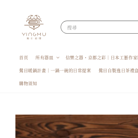
搜尋
首頁
所有器皿
信樂之器・京都之彩｜日本工藝作家
鶯目暖鍋計畫｜一鍋一碗的日常提案
鶯目自製逸日茶禮
購物須知