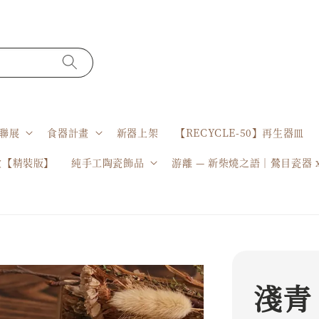
聯展
食器計畫
新器上架
【RECYCLE-50】再生器皿
盒【精裝版】
純手工陶瓷飾品
游離 — 新柴燒之語｜鶯目瓷器 
淺青