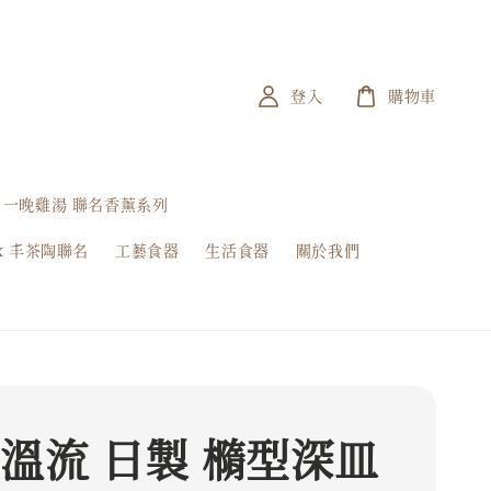
登入
購物車
一晚雞湯 聯名香薰系列
x 丰茶陶聯名
工藝食器
生活食器
關於我們
 溫流 日製 橢型深皿