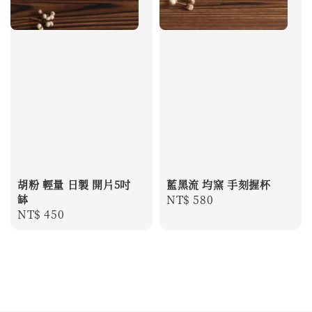
胡粉 輕量 日製 開片5吋
藍黑流 均窯 手刻握杯
缽
Regular
NT$ 580
Regular
NT$ 450
price
price