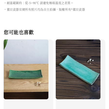
・耐溫範圍約：從-5~90℃ 請避免極端溫度之差異。
・鶯目瓷器官網所有照片均為自主拍攝，版權所有®鶯目瓷器
您可能也喜歡