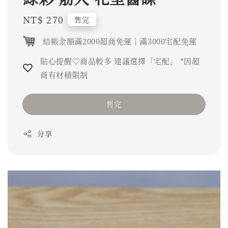
Regular
NT$ 270
售完
price
結帳金額滿2000超商免運｜滿3000宅配免運
貼心提醒♡商品較多 建議選擇「宅配」 *因超
商有材積限制
售完
分享