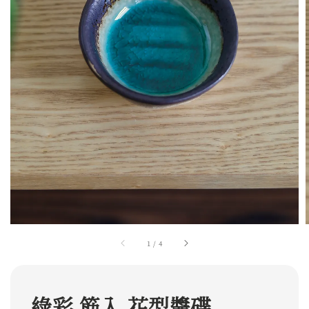
1
/
4
綠彩 筋入 花型醬碟