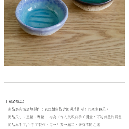
【 關於商品】
・商品為高溫窯燒製作；表面顏色皆會因照片顯示不同產生色差。
・商品尺寸、重量、容量 ...均為工作人員親自手工測量，可能有些許誤差
・商品為手工/半手工製作，每一片獨一無二，皆有不同之處