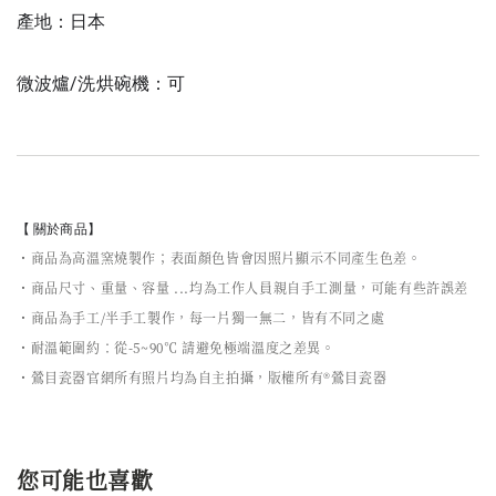
產地：日本
微波爐/洗烘碗機：可
【 關於商品】
・商品為高溫窯燒製作；表面顏色皆會因照片顯示不同產生色差。
・商品尺寸、重量、容量 ...均為工作人員親自手工測量，可能有些許誤差
・商品為手工/半手工製作，每一片獨一無二，皆有不同之處
・耐溫範圍約：從-5~90℃ 請避免極端溫度之差異。
・鶯目瓷器官網所有照片均為自主拍攝，版權所有®鶯目瓷器
您可能也喜歡