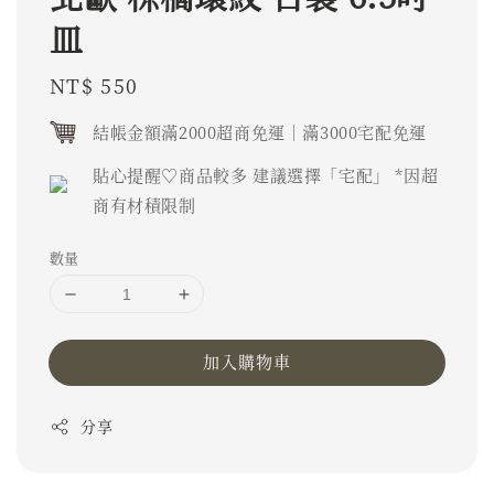
皿
Regular
NT$ 550
price
結帳金額滿2000超商免運｜滿3000宅配免運
貼心提醒♡商品較多 建議選擇「宅配」 *因超
商有材積限制
數量
加入購物車
分享