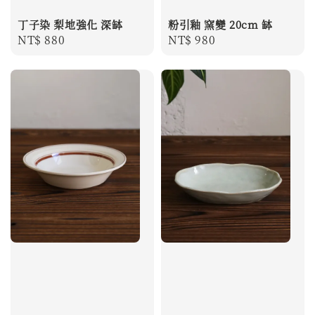
丁子染 梨地強化 深缽
粉引釉 窯變 20cm 缽
Regular
NT$ 880
Regular
NT$ 980
price
price