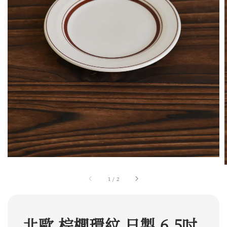
1
/
2
北歐 棕櫚環紋 日製 6.5吋