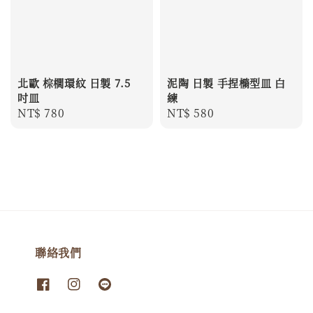
北歐 棕櫚環紋 日製 7.5
泥陶 日製 手捏橢型皿 白
吋皿
練
Regular
NT$ 780
Regular
NT$ 580
price
price
聯絡我們