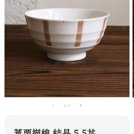
1
/
7
蒸栗描線 結晶 5.5丼