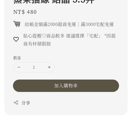
Regular
NT$ 480
price
結帳金額滿2000超商免運｜滿3000宅配免運
貼心提醒♡商品較多 建議選擇「宅配」 *因超
商有材積限制
數量
加入購物車
分享