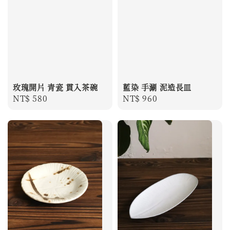
玫瑰開片 青瓷 貫入茶碗
藍染 手涮 泥造長皿
Regular
NT$ 580
Regular
NT$ 960
price
price