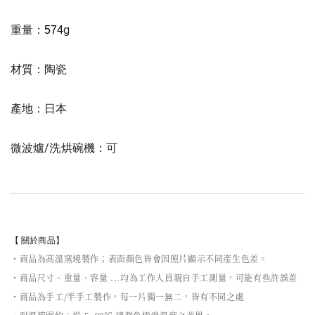
重量：
g
574
材質：陶瓷
產地：日本
微波爐/洗烘碗機：可
【 關於商品】
・商品為高溫窯燒製作；表面顏色皆會因照片顯示不同產生色差。
・商品尺寸、重量、容量 ...均為工作人員親自手工測量，可能有些許誤差
・商品為手工/半手工製作，每一片獨一無二，皆有不同之處