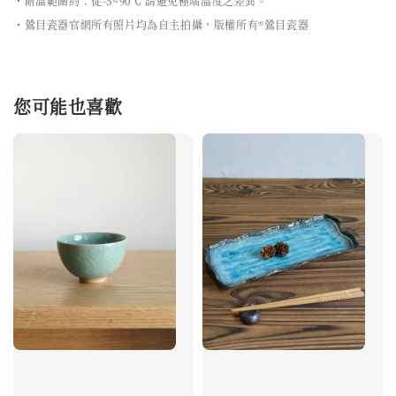
・耐溫範圍約：從-5~90℃ 請避免極端溫度之差異。
・鶯目瓷器官網所有照片均為自主拍攝，版權所有®鶯目瓷器
您可能也喜歡