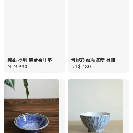
純銀 夢境 鬱金香耳墜
青綠彩 紋釉窯變 長皿
Regular
NT$ 980
Regular
NT$ 480
price
price