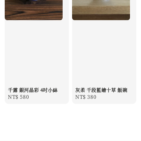
千露 銀河晶彩 4吋小鉢
灰柔 千段藍繪十草 飯碗
Regular
NT$ 580
Regular
NT$ 380
price
price