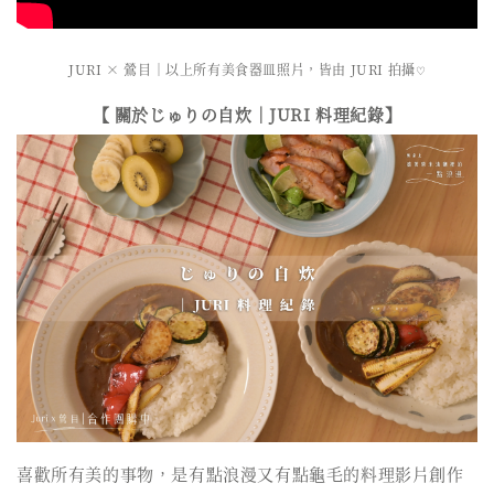
JURI × 鶯目｜以上所有美食器皿照片，皆由 JURI 拍攝
♡
【 關於じゅりの自炊｜JURI 料理紀錄】
喜歡所有美的事物，是有點浪漫又有點龜毛的料理影片創作