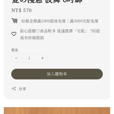
Regular
NT$ 570
price
結帳金額滿2000超商免運｜滿3000宅配免運
貼心提醒♡商品較多 建議選擇「宅配」 *因超
商有材積限制
數量
加入購物車
分享