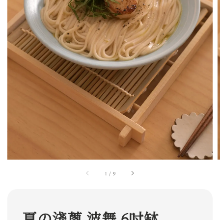
1
/
9
夏の淺蔥 波舞 6吋缽