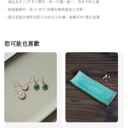
・商品為手工/半手工製作，每一片獨一無二，皆有不同之處
・耐溫範圍約：從-5~90℃ 請避免極端溫度之差異。
・鶯目瓷器官網所有照片均為自主拍攝，版權所有®鶯目瓷器
您可能也喜歡