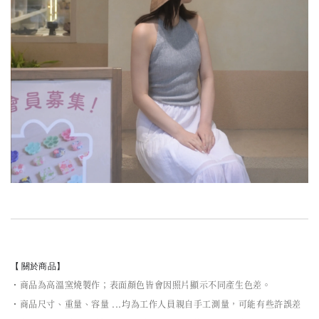
【 關於商品】
・商品為高溫窯燒製作；表面顏色皆會因照片顯示不同產生色差。
・商品尺寸、重量、容量 ...均為工作人員親自手工測量，可能有些許誤差