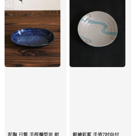
泥陶 日製 手捏橢型皿 紺
銀繪彩藍 手造7吋向付