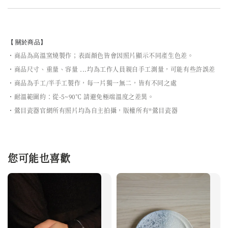
【 關於商品】
・商品為高溫窯燒製作；表面顏色皆會因照片顯示不同產生色差。
・商品尺寸、重量、容量 ...均為工作人員親自手工測量，可能有些許誤差
・商品為手工/半手工製作，每一片獨一無二，皆有不同之處
・耐溫範圍約：從-5~90℃ 請避免極端溫度之差異。
・鶯目瓷器官網所有照片均為自主拍攝，版權所有®鶯目瓷器
您可能也喜歡