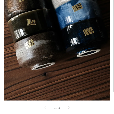
1
/
2