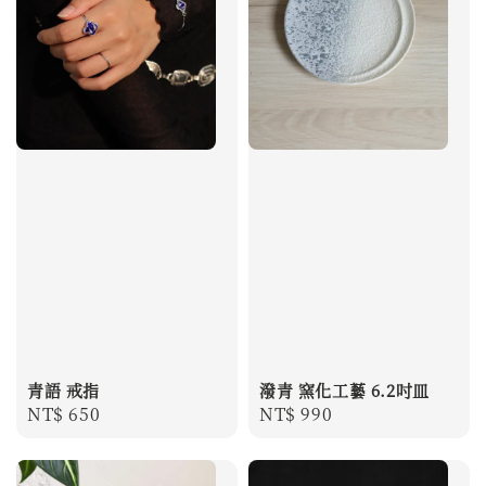
青語 戒指
潑青 窯化工藝 6.2吋皿
Regular
NT$ 650
Regular
NT$ 990
price
price