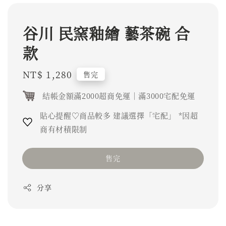
谷川 民窯釉繪 藝茶碗 合
款
Regular
NT$ 1,280
售完
price
結帳金額滿2000超商免運｜滿3000宅配免運
貼心提醒♡商品較多 建議選擇「宅配」 *因超
商有材積限制
售完
分享