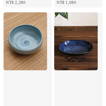
Regular
NT$ 2,280
Regular
NT$ 1,080
price
price