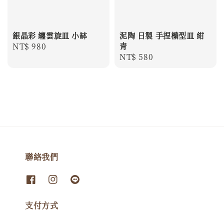
銀晶彩 纏雲旋皿 小缽
泥陶 日製 手捏橢型皿 紺
Regular
NT$ 980
青
Regular
NT$ 580
price
price
聯絡我們
支付方式