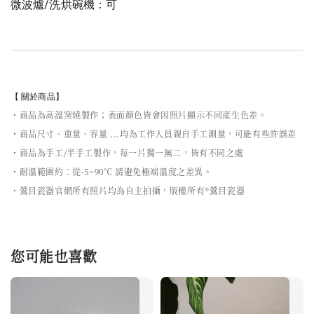
微波爐/洗烘碗機：可
【 關於商品】
・商品為高溫窯燒製作；表面顏色皆會因照片顯示不同產生色差。
・商品尺寸、重量、容量 ...均為工作人員親自手工測量，可能有些許誤差
・商品為手工/半手工製作，每一片獨一無二，皆有不同之處
・耐溫範圍約：從-5~90℃ 請避免極端溫度之差異。
・鶯目瓷器官網所有照片均為自主拍攝，版權所有®鶯目瓷器
您可能也喜歡