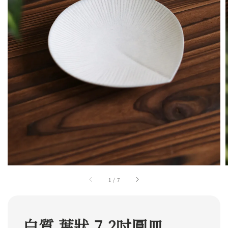
1
/
7
白質 葉狀 7.2吋圓皿