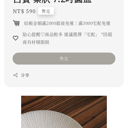
Regular
NT$ 590
售完
price
結帳金額滿2000超商免運｜滿3000宅配免運
貼心提醒♡商品較多 建議選擇「宅配」 *因超
商有材積限制
售完
分享