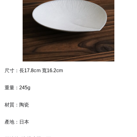
尺寸：長
cm 寬
cm
17.8
16.2
重量：
g
245
材質：陶瓷
產地：日本