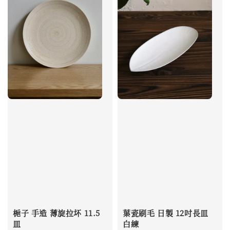
梔子 手造 薄旋拉坏 11.5
葉瓷刷毛 日製 12吋長皿
皿
白練